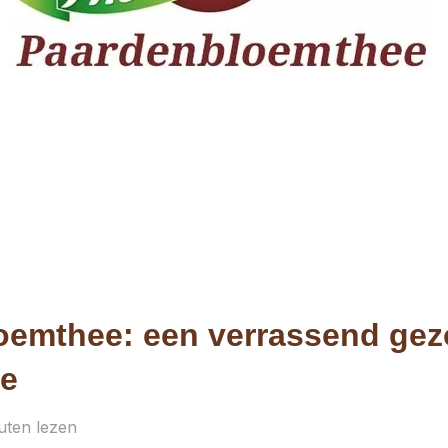
oemthee: een verrassend ge
ee
ten lezen