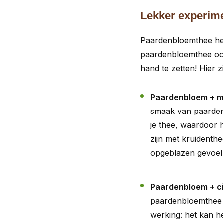
Lekker experim
Paardenbloemthee heef
paardenbloemthee oo
hand te zetten! Hier
Paardenbloem + m
smaak van paardenb
je thee, waardoor 
zijn met kruidenthe
opgeblazen gevoel 
Paardenbloem + ci
paardenbloemthee e
werking: het kan h