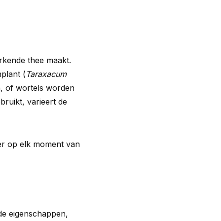
rkende thee maakt.
plant (
Taraxacum
n, of wortels worden
ruikt, varieert de
 er op elk moment van
de eigenschappen,