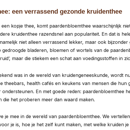
ee: een verrassend gezonde kruidenthee
een kopje thee, komt paardenbloemthee waarschijnlijk niet a
dere kruidenthee razendsnel aan populariteit. En dat is hel
amelijk niet alleen verrassend lekker, maar ook bijzonder
 gedroogde bladeren, bloemen of wortels van de paardenb
ruid’, maar die stiekem een schat aan voedingsstoffen in zic
ekend was in de wereld van kruidengeneeskunde, wordt nu
e theebars, health cafés en keukens van mensen die hun 
er ondersteunen. En met goede reden: paardenbloemthee he
n die het proberen meer dan waard maken.
 je mee in de wereld van paardenbloemthee. We vertellen j
or je is, hoe je het zelf kunt maken, met welke kruiden je