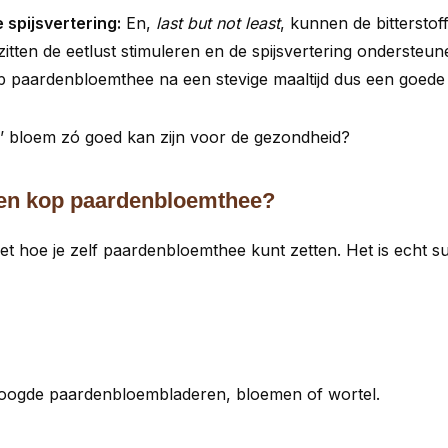
 spijsvertering:
En,
last but not least
, kunnen de bitterstof
tten de eetlust stimuleren en de spijsvertering ondersteun
p paardenbloemthee na een stevige maaltijd dus een goede
pele’ bloem zó goed kan zijn voor de gezondheid?
 een kop paardenbloemthee?
t hoe je zelf paardenbloemthee kunt zetten. Het is echt s
roogde paardenbloembladeren, bloemen of wortel.