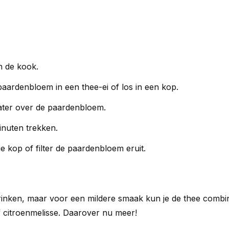
n de kook.
ardenbloem in een thee-ei of los in een kop.
ater over de paardenbloem.
inuten trekken.
 je kop of filter de paardenbloem eruit.
drinken, maar voor een mildere smaak kun je de thee comb
 citroenmelisse. Daarover nu meer!