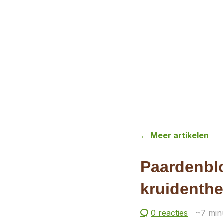
← Meer artikelen
Paardenbl
kruidenth
0 reacties
~7
minu