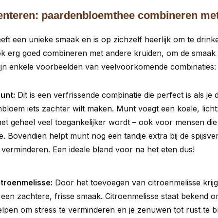
enteren: paardenbloemthee combineren met
t een unieke smaak en is op zichzelf heerlijk om te drinke
k erg goed combineren met andere kruiden, om de smaak 
 zijn enkele voorbeelden van veelvoorkomende combinaties:
unt:
Dit is een verfrissende combinatie die perfect is als je 
loem iets zachter wilt maken. Munt voegt een koele, lichtz
het geheel veel toegankelijker wordt – ook voor mensen di
e. Bovendien helpt munt nog een tandje extra bij de spijsve
verminderen. Een ideale blend voor na het eten dus!
troenmelisse:
Door het toevoegen van citroenmelisse krijgt
en zachtere, frisse smaak. Citroenmelisse staat bekend 
elpen om stress te verminderen en je zenuwen tot rust te b