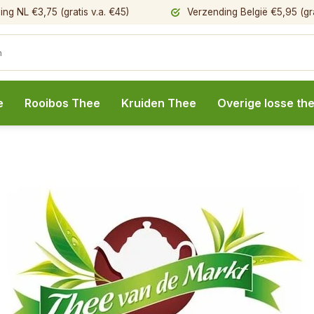
ng NL €3,75 (gratis v.a. €45)
Verzending België €5,95 (gra
e
Rooibos Thee
Kruiden Thee
Overige losse th