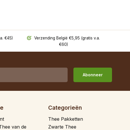
a. €45)
Verzending België €5,95 (gratis v.a.
€60)
Abonneer
ie
Categorieën
nt
Thee Pakketten
Thee van de
Zwarte Thee