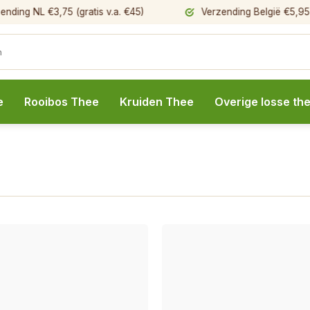
ng NL €3,75 (gratis v.a. €45)
Verzending België €5,95 (gra
e
Rooibos Thee
Kruiden Thee
Overige losse th