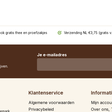
ok gratis thee en proefzakjes
Verzending NL €3,75 (gratis v.
Je e-mailadres
jven.
Klantenservice
Informat
Algemene voorwaarden
Mijn accou
Privacybeleid
Over ons, 
i
nfo@theevandemarkt.nl