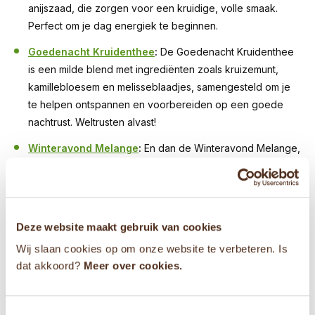
anijszaad, die zorgen voor een kruidige, volle smaak.
Perfect om je dag energiek te beginnen.
Goedenacht Kruidenthee
:
De Goedenacht Kruidenthee
is een milde blend met ingrediënten zoals kruizemunt,
kamillebloesem en melisseblaadjes, samengesteld om je
te helpen ontspannen en voorbereiden op een goede
nachtrust. Weltrusten alvast!
Winteravond Melange
:
En dan de Winteravond Melange,
wat een thee is stukjes appel, druif, peer en
sinaasappelbloesem combineert met kamille en
saffloerbloesem, wat resulteert in een sprankelende en
zachte smaak – ideaal voor koude avonden.
Mmm…
Deze website maakt gebruik van cookies
Wij slaan cookies op om onze website te verbeteren. Is
Maar hoe kom je er nu achter wat jij de lekkerste kruidenthee
dat akkoord?
Meer over cookies.
melange vindt? Juist, lekker proeven natuurlijk! Daarom kun
je bij iedere bestelling die je in onze webshop doet
3 gratis
proefzakjes
kiezen. Zo kun jij erachter komen welke thee jij