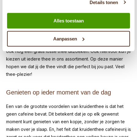
Details tonen
het lekkerst vindt. Voor die 3 gratis proefzakjes kun je kiezen
uit iedere smaak die je in ons assortiment kunt vinden.
Daarmee kun jij dus gratis ontdekken welke thee bij jou past.
Alles toestaan
Ennn, als je een bestelling van €30,- of meer plaatst, maken
Aanpassen
we het nog mooier. Dan mag je naast de 3 gratis proefzakjes
ook nog een gratis losse thee uitzoeken. Ook hiervoor kun je
kiezen uit iedere thee in ons assortiment. Op deze manier
hopen we dat jij de thee vindt die perfect bij jou past. Veel
thee-plezier!
Genieten op ieder moment van de dag
Een van de grootste voordelen van kruidenthee is dat het
geen cafeïne bevat. Dit betekent dat je op elk gewenst
moment kunt genieten van een kopje, zonder je zorgen te
maken over je slaap. En, het feit dat kruidenthee cafeïnevrij is
zorgt er ook voor dat kruidenthee een veilige keuze is voor