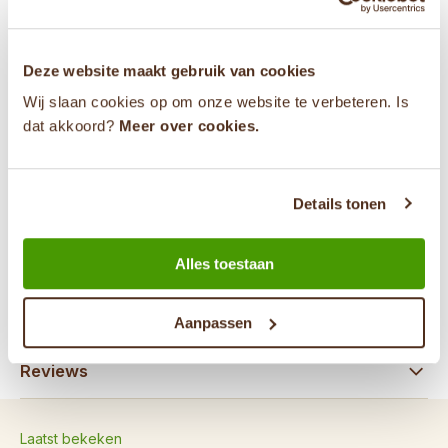
Deze website maakt gebruik van cookies
Heb je een vraag?
Wij slaan cookies op om onze website te verbeteren. Is
dat akkoord?
Meer over cookies.
0853030040
info@theevandemarkt.nl
Details tonen
31646784589
Alles toestaan
Specificaties
Aanpassen
Reviews
Laatst bekeken