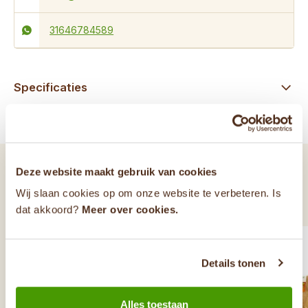
31646784589
Specificaties
Reviews
Gerelateerde producten
Deze website maakt gebruik van cookies
Vaak samen gekocht met...
Wij slaan cookies op om onze website te verbeteren. Is
dat akkoord?
Meer over cookies.
Details tonen
Alles toestaan