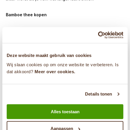
Bamboe thee kopen
Omdat we je bij Thee van de Markt willen voorzien van alle
denkbare soorten thee, kun je bij ons ook deze unieke
bamboe thee kopen. Laat je eens verrassen door de unieke
smaak van deze thee op basis van gedroogde jonge
Deze website maakt gebruik van cookies
bamboe bladeren. Geniet ervan!
Wij slaan cookies op om onze website te verbeteren. Is
dat akkoord?
Meer over cookies.
Heb je een vraag?
Details tonen
0853030040
Alles toestaan
info@theevandemarkt.nl
Aanpassen