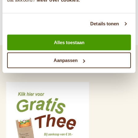
31646784589
Details tonen
Reviews
Alles toestaan
Laatst bekeken
Aanpassen
Deze bekeek je eerder