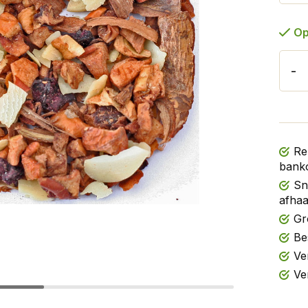
Op
-
Re
banko
Sn
afhaa
Gr
Be
Ve
Ve