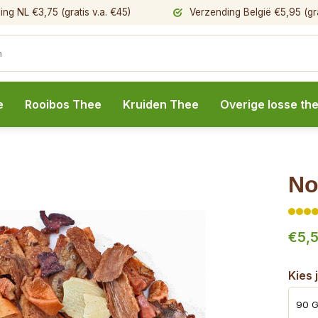
ng NL €3,75 (gratis v.a. €45)
Verzending België €5,95 (gra
e
Rooibos Thee
Kruiden Thee
Overige losse th
No
€5,
Kies 