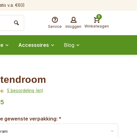
tis v.a. €60)
0
Winkelwagen
Service
Inloggen
ee
Accessoires
Blog
tendroom
5 beoordeling (en)
55
je gewenste verpakking:
*