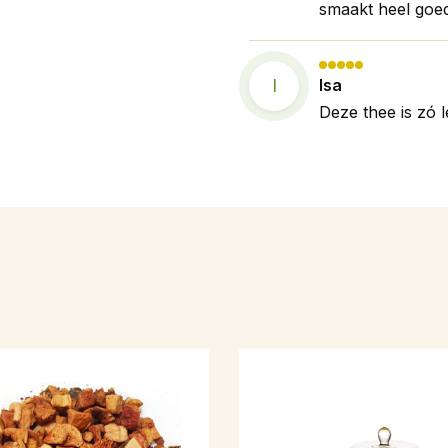
smaakt heel goed
I
Isa
Deze thee is zó l
A
Anne
De lekkerste the
wel een fijne ui
J
Jannie
Dit vond ik wel 
maar fruit. Smaak