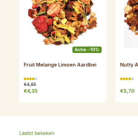
Actie: -10%
Fruit Melange Limoen Aardbei
Nutty 
€4,85
€4,35
€5,70
Laatst bekeken