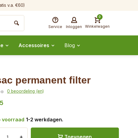
tis v.a. €60)
0
Winkelwagen
Service
Inloggen
ee
Accessoires
Blog
sac permanent filter
0 beoordeling (en)
25
 voorraad
1-2 werkdagen.
+
Toevoegen