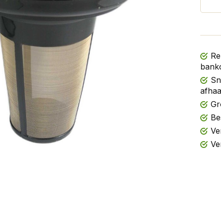
Re
banko
Sn
afhaa
Gr
Be
Ve
Ve