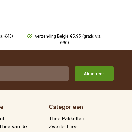
a. €45)
Verzending België €5,95 (gratis v.a.
€60)
Abonneer
ie
Categorieën
nt
Thee Pakketten
Thee van de
Zwarte Thee