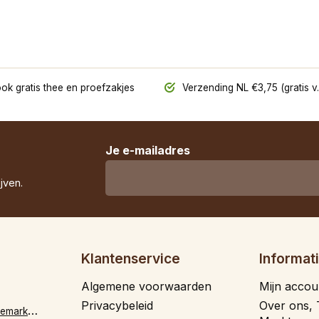
ok gratis thee en proefzakjes
Verzending NL €3,75 (gratis v.
Je e-mailadres
jven.
Klantenservice
Informat
Algemene voorwaarden
Mijn accou
Privacybeleid
Over ons, 
i
nfo@theevandemarkt.nl