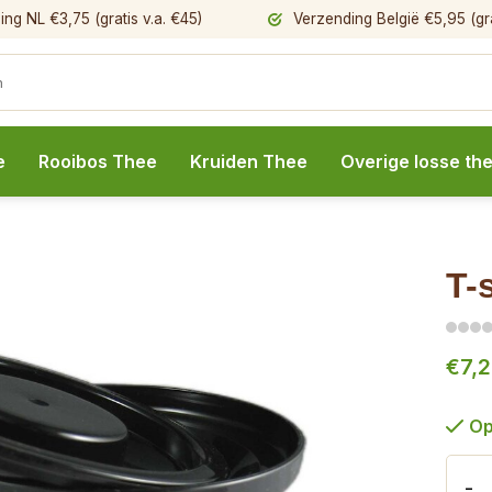
ng NL €3,75 (gratis v.a. €45)
Verzending België €5,95 (gra
e
Rooibos Thee
Kruiden Thee
Overige losse th
T-
€7,
Op
-