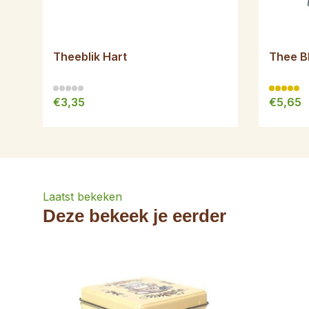
Theeblik Hart
Thee B
€3,35
€5,65
Laatst bekeken
Deze bekeek je eerder