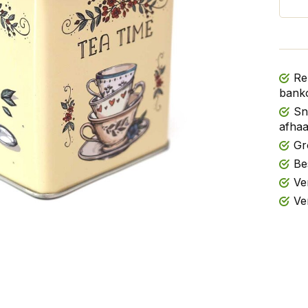
Re
banko
Sn
afhaa
Gr
Be
Ve
Ve