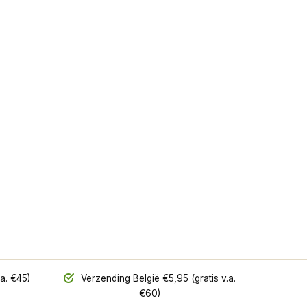
a. €45)
Verzending België €5,95 (gratis v.a.
€60)