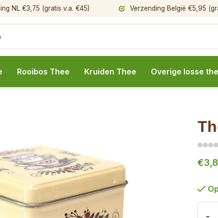
ng NL €3,75 (gratis v.a. €45)
Verzending België €5,95 (gra
e
Rooibos Thee
Kruiden Thee
Overige losse th
Th
€3,
Op
-