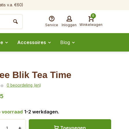
tis v.a. €60)
0
Winkelwagen
Service
Inloggen
ee
Accessoires
Blog
ee Blik Tea Time
0 beoordeling (en)
85
 voorraad
1-2 werkdagen.
+
Toevoegen