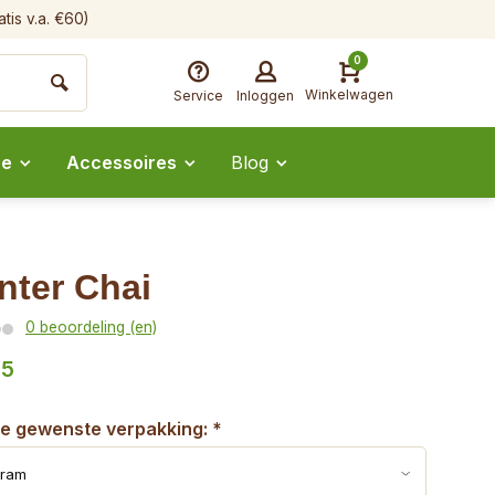
tis v.a. €60)
0
Winkelwagen
Service
Inloggen
ee
Accessoires
Blog
nter Chai
0 beoordeling (en)
45
je gewenste verpakking:
*