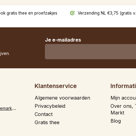
ok gratis thee en proefzakjes
Verzending NL €3,75 (gratis v.
Je e-mailadres
jven.
Klantenservice
Informat
Algemene voorwaarden
Mijn accou
Privacybeleid
Over ons, 
i
nfo@theevandemarkt.nl
Markt
Contact
Blog
Gratis thee