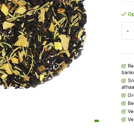
Op
-
Re
banko
Sn
afhaa
Gr
Be
Ve
Ve