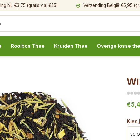
ng NL €3,75 (gratis v.a. €45)
Verzending België €5,95 (gra
e
Rooibos Thee
Kruiden Thee
Overige losse th
Wi
€5,
Kies 