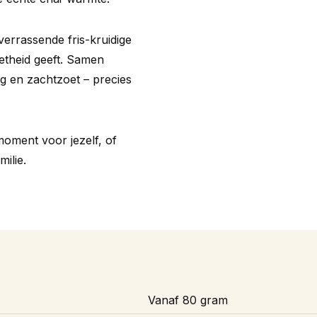
errassende fris-kruidige
oetheid geeft. Samen
ig en zachtzoet – precies
oment voor jezelf, of
ilie.
Vanaf 80 gram