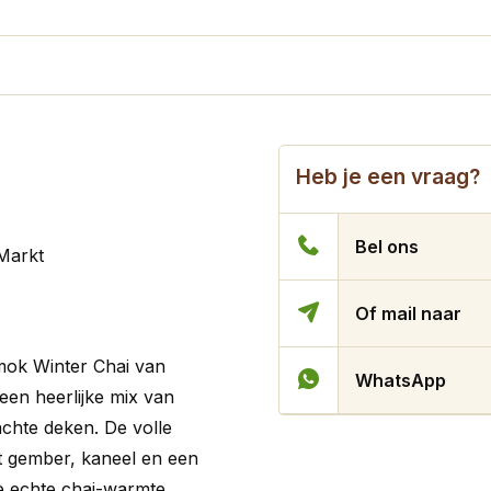
Heb je een vraag?
Bel ons
 Markt
Of mail naar
 mok
Winter Chai
van
WhatsApp
 een heerlijke mix van
chte deken. De volle
t gember, kaneel en een
ie echte chai-warmte.