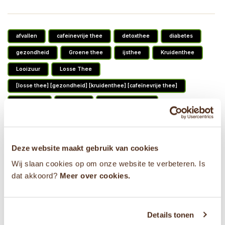
afvallen
cafeinevrije thee
detoxthee
diabetes
gezondheid
Groene thee
ijsthee
Kruidenthee
Looizuur
Losse Thee
[losse thee] [gezondheid] [kruidenthee] [cafeïnevrije thee]
lossethee
Rooibos
theefilter horeca
theethermometer
thermoskan
trektijd
type2
verschil groene en zwarte thee
versethee
Deze website maakt gebruik van cookies
werking groene thee
winterthee
zomer
Wij slaan cookies op om onze website te verbeteren. Is
zwarte thee
zwartethee
dat akkoord?
Meer over cookies.
Details tonen