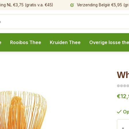
ng NL €3,75 (gratis v.a. €45)
Verzending België €5,95 (gra
e
Rooibos Thee
Kruiden Thee
Overige losse th
Wh
€12,
Op
-