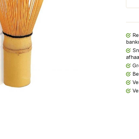
Re
banko
Sn
afhaa
Gr
Be
Ve
Ve