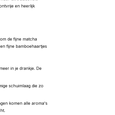
ntvrije en heerlijk
om de fijne matcha
en fijne bamboehaartjes
meer in je drankje. De
mige schuimlaag die zo
ngen komen alle aroma's
ht.