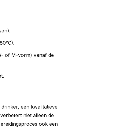
wan).
80°C).
W- of M-vorm) vanaf de
t.
drinker, een kwalitatieve
verbetert niet alleen de
bereidingsproces ook een