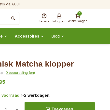
tis v.a. €60)
0
Winkelwagen
Service
Inloggen
ee
Accessoires
Blog
isk Matcha klopper
0 beoordeling (en)
95
 voorraad
1-2 werkdagen.
+
Toevoegen