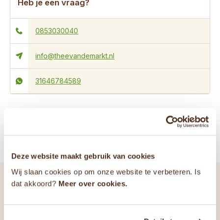
Heb je een vraag?
0853030040
info@theevandemarkt.nl
31646784589
Specificaties
Reviews
Deze website maakt gebruik van cookies
Wij slaan cookies op om onze website te verbeteren. Is
Gerelateerde producten
dat akkoord?
Meer over cookies.
Vaak samen gekocht met...