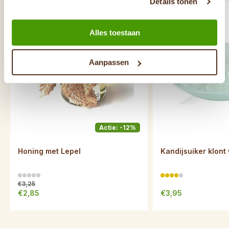
Details tonen
Alles toestaan
Aanpassen
Actie: -12%
Honing met Lepel
Kandijsuiker klont 
€3,25
€2,85
€3,95