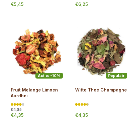
€5,45
€6,25
Actie: -10%
Populair
Fruit Melange Limoen
Witte Thee Champagne
Aardbei
€4,85
€4,35
€4,35