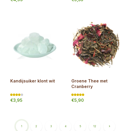
Kandijsuiker klont wit
Groene Thee met
Cranberry
€3,95
€5,90
1
2
3
4
5
12